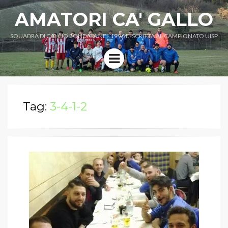
AMATORI CA' GALLO
SQUADRA DI CALCIO FONDATA NEL 1996 E ISCRITTA AL CAMPIONATO UISP
Menu
Tag:
3-4-1-2