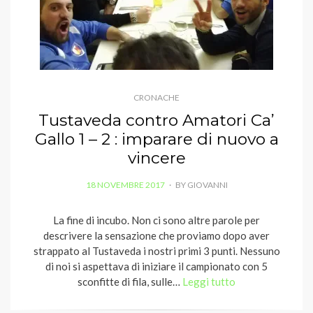
CRONACHE
Tustaveda contro Amatori Ca’
Gallo 1 – 2 : imparare di nuovo a
vincere
POSTED
18 NOVEMBRE 2017
BY
GIOVANNI
ON
La fine di incubo. Non ci sono altre parole per
descrivere la sensazione che proviamo dopo aver
strappato al Tustaveda i nostri primi 3 punti. Nessuno
di noi si aspettava di iniziare il campionato con 5
sconfitte di fila, sulle…
Leggi tutto