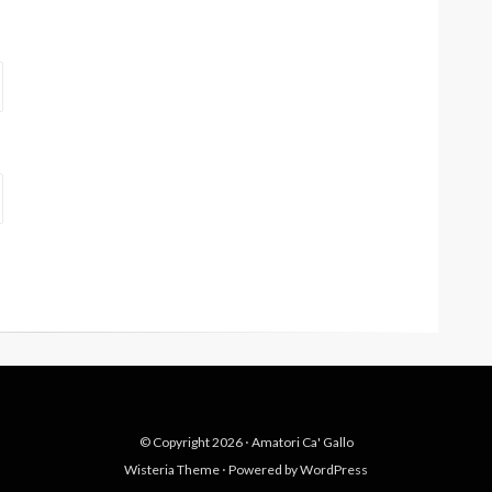
© Copyright 2026
⋅
Amatori Ca' Gallo
Wisteria Theme
⋅
Powered by
WordPress