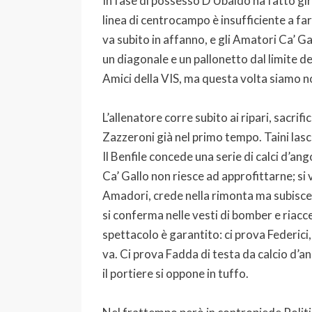
In fase di possesso D’Ubaldo ha fatto gir
linea di centrocampo è insufficiente a far
va subito in affanno, e gli Amatori Ca’ Gal
un diagonale e un pallonetto dal limite del
Amici della VIS, ma questa volta siamo noi 
L’allenatore corre subito ai ripari, sacrif
Zazzeroni già nel primo tempo. Taini lasci
Il Benfile concede una serie di calci d’ang
Ca’ Gallo non riesce ad approfittarne; si 
Amadori, crede nella rimonta ma subisce i
si conferma nelle vesti di bomber e riacce
spettacolo è garantito: ci prova Federici
va. Ci prova Fadda di testa da calcio d’an
il portiere si oppone in tuffo.