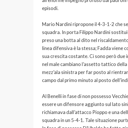
all’enorme impegno profuso dai padroni d
episodi.
Mario Nardini ripropone il 4-3-1-2 che s
squadra. In porta Filippo Nardini sostitu
preso una botta al dito nel riscaldamento
linea difensiva è la stessa; Fadda viene 
sua crescita costante. Ci sono però due 
nel male cambiano l’assetto tattico della
mezz’ala sinistra per far posto al rientr
campo dal primo minuto al posto dell’indi
Al Benelli in fase di non possesso Vecchi
essere un difensore aggiunto sul lato si
richiamava dall’attacco Pioppo e una dell
squadra in un 5-4-1. Tale situazione purt