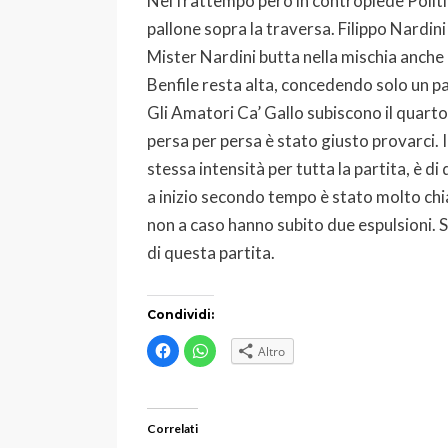
Nel frattempo però in contropiede Politi s
pallone sopra la traversa. Filippo Nardini
Mister Nardini butta nella mischia anche C
Benfile resta alta, concedendo solo un pai
Gli Amatori Ca’ Gallo subiscono il quarto
persa per persa è stato giusto provarci. I
stessa intensità per tutta la partita, è d
a inizio secondo tempo è stato molto chia
non a caso hanno subito due espulsioni. 
di questa partita.
Condividi:
F
F
Altro
a
a
i
i
c
c
l
l
i
i
c
c
Correlati
p
p
e
e