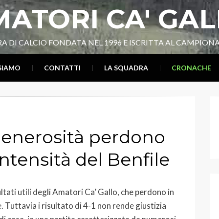
ATORI CA' GA
A DI CALCIO FONDATA NEL 1996 E ISCRITTA AL CAMPIONA
 SIAMO
CONTATTI
LA SQUADRA
CRONACHE
a generosità perdono
intensità del Benfile
ltati utili degli Amatori Ca’ Gallo, che perdono in
e. Tuttavia i risultato di 4-1 non rende giustizia