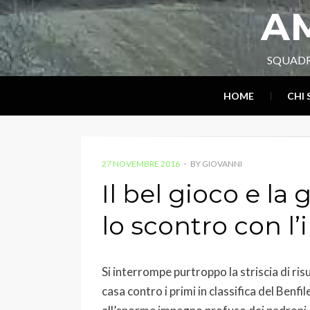
AM
SQUADR
HOME
CHI
POSTED
27 NOVEMBRE 2016
BY
GIOVANNI
ON
Il bel gioco e l
lo scontro con l’
Si interrompe purtroppo la striscia di risu
casa contro i primi in classifica del Benfil