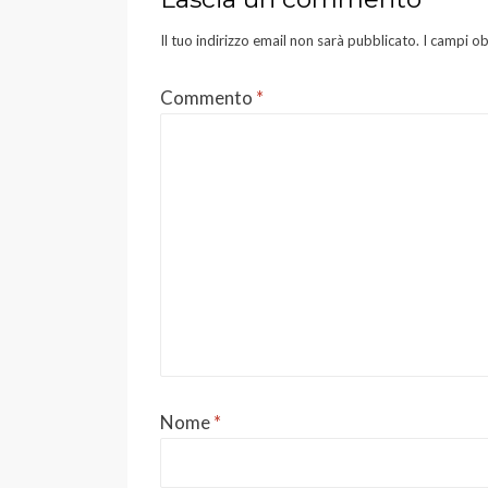
v
v
a
a
f
f
Il tuo indirizzo email non sarà pubblicato.
I campi ob
i
i
n
n
e
e
s
s
Commento
t
t
*
r
r
a
a
)
)
Nome
*