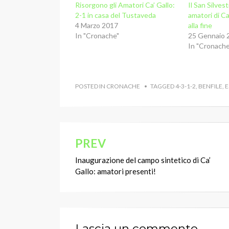
r
r
Risorgono gli Amatori Ca’ Gallo:
Il San Silvest
c
c
2-1 in casa del Tustaveda
amatori di Ca
o
o
n
n
4 Marzo 2017
alla fine
d
d
i
i
In "Cronache"
25 Gennaio 
v
v
In "Cronache
i
i
d
d
e
e
r
r
e
e
s
s
u
u
POSTED IN
CRONACHE
TAGGED
4-3-1-2
,
BENFILE
,
E
F
W
a
h
c
a
e
t
b
s
o
A
o
p
k
p
(
(
PREV
Navigazione
S
S
i
i
a
a
Inaugurazione del campo sintetico di Ca’
articoli
p
p
r
r
Gallo: amatori presenti!
e
e
i
i
n
n
u
u
n
n
a
a
n
n
u
u
o
o
Lascia un commento