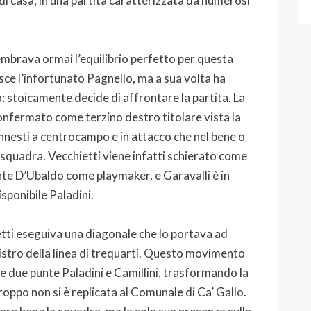
i casa, in una partita caratterizzata da numerosi
embrava ormai l’equilibrio perfetto per questa
isce l’infortunato Pagnello, ma a sua volta ha
: stoicamente decide di affrontare la partita. La
confermato come terzino destro titolare vista la
innesti a centrocampo e in attacco che nel bene o
 squadra. Vecchietti viene infatti schierato come
ante D’Ubaldo come playmaker, e Garavalli è in
sponibile Paladini.
etti eseguiva una diagonale che lo portava ad
nistro della linea di trequarti. Questo movimento
e due punte Paladini e Camillini, trasformando la
roppo non si è replicata al Comunale di Ca’ Gallo.