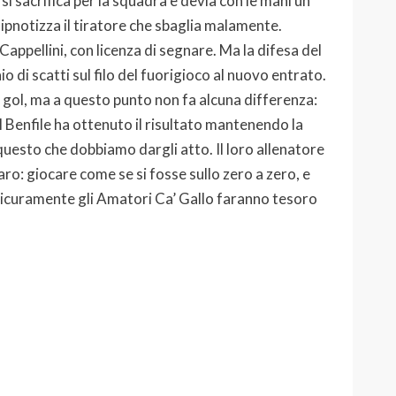
i sacrifica per la squadra e devia con le mani un
 ipnotizza il tiratore che sbaglia malamente.
appellini, con licenza di segnare. Ma la difesa del
o di scatti sul filo del fuorigioco al nuovo entrato.
 gol, ma a questo punto non fa alcuna differenza:
l Benfile ha ottenuto il risultato mantenendo la
i questo che dobbiamo dargli atto. Il loro allenatore
ro: giocare come se si fosse sullo zero a zero, e
Sicuramente gli Amatori Ca’ Gallo faranno tesoro