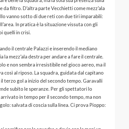
are bene la squadra, ma la sola sua presenza sulla
e da filtro. D’altra parte Vecchietti come mezz’ala
lo vanno sotto di due reti con due tiri imparabili:
l’area. In pratica è la situazione vissuta con gli
quelli in crisi.
icando il centrale Palazzi e inserendo il mediano
a la mezz’ala destra per andare a fare il centrale.
olo e non sembra irresistibile nel gioco aereo, ma il
va così al riposo. La squadra, guidata dal capitano
l terzo gol a inizio del secondo tempo. Garavalli
nde subito le speranze. Per gli spettatori lo
, arrivato in tempo per il secondo tempo, ma non
golo: salvata di coscia sulla linea. Ci prova Pioppo: